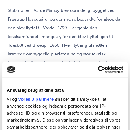
Stubmøllen i Varde Miniby blev oprindeligt bygget ved
Frøstrup Hovedgård, og dens rejse begyndte for alvor, da
den blev flyttet til Varde i 1799. Her tjente den
lokalsamfundet i mange år, før den blev flyttet igen til
Tuesbøl ved Brørup i 1866. Hver flytning af møllen
krævede omhyggelig planlægning og stor teknisk
kunnen, hvilket vidner om den betydning, møllen havde
for de samfund, den tjente.
I 1931 blev Varde Stubmølle genopført i Den Gamle By i
Ansvarlig brug af dine data
Aarhus, hvor den nu står som en del af museets
Vi og
vores 0 partnere
ønsker dit samtykke til at
imponerende samling af historiske bygninger. Den Gamle
anvende cookies og indsamle persondata om IP-
adresse, ID og din browser til præferencer, statistik og
By er et frilandsmuseum, der giver besøgende mulighed
marketingformål. Disse oplysninger videregives til vores
for at opleve dansk historie og kultur på nært hold.
samarbejdspartnere, der opbevarer og tilgår oplysninger