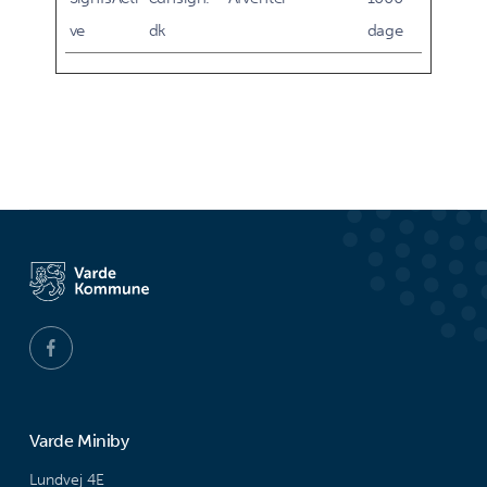
ve
dk
dage
Varde Miniby
Lundvej 4E