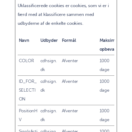
Uklassificerede cookies er cookies, som vi er i
færd med at klassificere sammen med
udbyderne af de enkelte cookies.
Navn
Udbyder
Formål
Maksimal
opbevaringstid
COLOR
cdhsign.
Afventer
1000
dk
dage
ID_FOR_
cdhsign.
Afventer
1000
SELECTI
dk
dage
ON
PositionH
cdhsign.
Afventer
1000
V
dk
dage
SignIsActi
cdhsign.
Afventer
1000