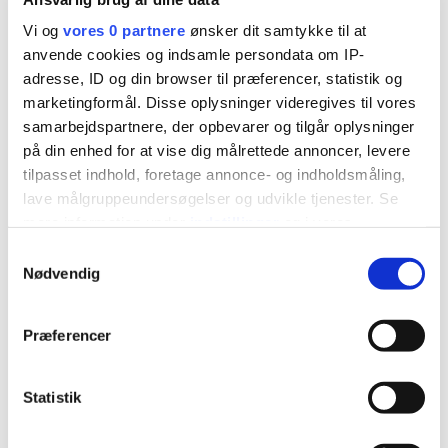
ordentligt uden disse cookies.
Vi og
vores 0 partnere
ønsker dit samtykke til at
anvende cookies og indsamle persondata om IP-
Navn
Udbyder
Formål
Maksimal
adresse, ID og din browser til præferencer, statistik og
opbevaringstid
marketingformål. Disse oplysninger videregives til vores
samarbejdspartnere, der opbevarer og tilgår oplysninger
CookieC
Cookiebot
Gemmer
1 år
på din enhed for at vise dig målrettede annoncer, levere
onsent
brugerens
tilpasset indhold, foretage annonce- og indholdsmåling,
cookie-
lave målgruppeundersøgelser og udvikle tjenester. Se
mere information under
indstillinger
og i vores
samtykke-tilstand
persondatapolitik. Du kan altid trække dit samtykke
Samtykkevalg
for det aktuelle
tilbage eller ændre indstillinger fra vores
Nødvendig
domæne.
"Cookiedeklaration", eller ved at trykke på "Privacy
trigger" ikonet.
PHPSESSI
minibyen.
Bevarer
Sessio
Præferencer
D
vardeko
brugertilstand på
n
Hvis du tillader det, vil vi også gerne:
mmune.
tværs af
Indsamle præcise oplysninger om din placering,
Statistik
dk
sideforespørgsler.
der kan være nøjagtig inden for få meter
Identificere din enhed baseret på en scanning af