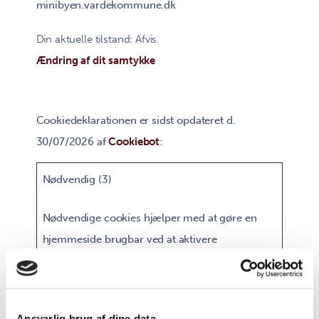
minibyen.vardekommune.dk
Din aktuelle tilstand: Afvis.
Ændring af dit samtykke
Cookiedeklarationen er sidst opdateret d.
30/07/2026 af
Cookiebot
:
Nødvendig (3)
Nødvendige cookies hjælper med at gøre en
hjemmeside brugbar ved at aktivere
grundlæggende funktioner såsom side-
navigation og adgang til sikre områder af
hjemmesiden. Hjemmesiden kan ikke fungere
Ansvarlig brug af dine data